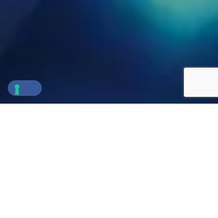
Cos
’è la NIS2?
La
NIS2
(Network and Information Security
Directive 2) è la
normativa europea
che mira a
rafforzare
la
sicurezza informatica
di