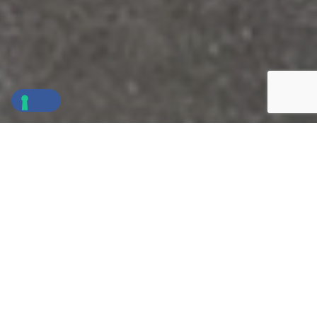
Sicurezza nel territorio e
nelle Aziende
Supportiamo imprese ed enti pubblici nel
garantire la sicurezza attraverso sistemi di